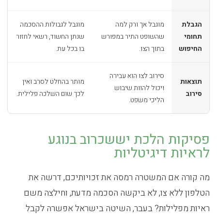
הגבלת
מוגבל אך ורק למה
מוגבל לגבולות ההסכמה
תחומי
שהשופט התיר במפורש
שנתן החשוד, רשאי לחזור
החיפוש
בתוך הצו.
בו בכל עת.
סירוב לצו הוא עבירה
תוצאות
מותר בהחלט לסרב ואין
ויכול להוות שיבוש
סירוב
לכך שום השלכה פלילית.
הליכי משפט.
פסיקות הלכת יששכרוב בנוגע
לראיות דיגיטליות
מה קורה אם המשטרה רמסה את זכויותיכם, דרשה את
הטלפון ללא צו, לא ביקשה הסכמה מדעת, וחילצה משם
ראיות מפלילות? בעבר, השיטה בישראל אפשרה לקבל