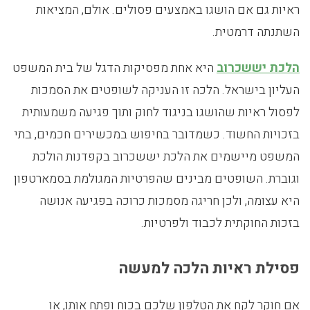
ראיות גם אם הושגו באמצעים פסולים. אולם, המציאות
השתנתה דרמטית.
הלכת יששכרוב
היא אחת מפסיקות הדגל של בית המשפט
העליון בישראל. הלכה זו העניקה לשופטים את הסמכות
לפסול ראיות שהושגו בניגוד לחוק ותוך פגיעה משמעותית
בזכויות החשוד. כשמדובר בחיפוש במכשירים חכמים, בתי
המשפט מיישמים את הלכת יששכרוב בקפדנות הולכת
וגוברת. השופטים מבינים שהפרטיות המגולמת בסמארטפון
היא עצומה, ולכן חריגה מסמכות כרוכה בפגיעה אנושה
בזכות החוקתית לכבוד ולפרטיות.
פסילת ראיות הלכה למעשה
אם חוקר לקח את הטלפון שלכם בכוח ופתח אותו, או