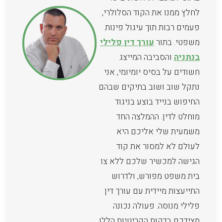
לחלץ ממנו את הקוד הסלולרי,
פעמים רבות תוך עיגול פינות
משפטי. בתור
עורך דין פלילי
בנתניה
והסביבה המייצג
חשודים על בסיס יומיומי, אני
נתקל שוב ושוב בתיקים שבהם
החיפוש בנייד בוצע בניגוד
מוחלט לדין. ההמלצה החד
משמעית שלי אליכם היא
לעולם לא למסור את קוד
הגישה למכשיר שלכם ללא צו
בית משפט מפורש, ולדרוש
התייעצות מיידית עם עורך דין
פלילי מנוסה. פעולה נכונה
מצידכם בדקות הקריטיות הללו