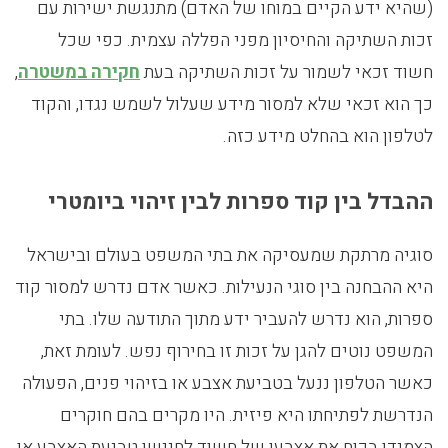
(שהיא ידע הקיים במוחו של האדם) מתנגשת ישירות עם
זכות השתיקה והחיסיון מפני הפללה עצמית. כפי שכל
חשוד זכאי לשמור על זכות השתיקה בעת
חקירה במשטרה
,
כך הוא זכאי שלא למסור מידע שעלול לשמש נגדו, והקוד
לטלפון הוא בהחלט מידע כזה.
ההבדל בין קוד ספרות לבין זיהוי ביומטרי
סוגיה מרתקת שמעסיקה את בתי המשפט בעולם ובישראל
היא ההבחנה בין סוגי הנעילות. כאשר אדם נדרש למסור קוד
ספרות, הוא נדרש להעביר ידע מתוך התודעה שלו. בתי
המשפט נוטים להגן על זכות זו בחירוף נפש. לעומת זאת,
כאשר הטלפון ננעל בטביעת אצבע או בזיהוי פנים, הפעולה
הנדרשת לפתיחתו היא פיזית. היו מקרים בהם חוקרים
הצמידו בכוח את אצבעו של חשוד לחיישן טביעת האצבע או