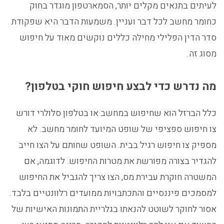
לעיתים בתנאים מקלים יותר, הסמארטפון מוגדר בחוק
כחומר מחשב לכל דבר ועניין. משמעות הדבר היא שפקודת
סדר הדין הפלילי מחילה כללים נוקשים מאוד על חיפוש
מסוג זה.
מה נדרש כדי לבצע חיפוש חוקי בטלפון?
כלל הברזל הוא שחיפוש במחשב או בטלפון סלולרי דורש
צו חיפוש ספציפי של שופט המיועד לחומר מחשב. לא
מספיק צו חיפוש רגיל בבית. השופט שחותם על הצו חייב
להגדיר בצורה מפורשת את מטרות החיפוש. לדוגמה, אם
המשטרה חוקרת עבירת מס, הצו צריך להגביל את החיפוש
למסמכים פיננסיים והתכתבויות ממועדים רלוונטיים בלבד.
אסור לחוקר לשוטט להנאתו בגלריית התמונות האישיות של