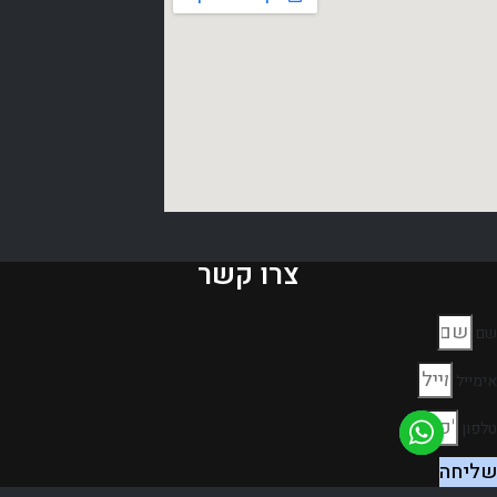
צרו קשר
שם
אימייל
טלפון
שליחה