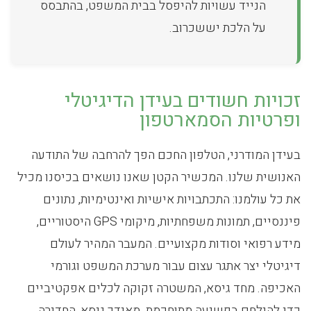
הנייד עשויות להיפסל בבית המשפט, בהתבסס
על הלכת יששכרוב.
זכויות חשודים בעידן הדיגיטלי
ופרטיות הסמארטפון
בעידן המודרני, הטלפון החכם הפך להרחבה של התודעה
האנושית שלנו. המכשיר הקטן שאנו נושאים בכיסנו מכיל
את כל עולמנו: התכתבויות אישיות ואינטימיות, נתונים
פיננסיים, תמונות משפחתיות, מיקומי GPS היסטוריים,
מידע רפואי וסודות מקצועיים. המעבר המהיר לעולם
דיגיטלי יצר אתגר עצום עבור מערכת המשפט וגורמי
האכיפה. מחד גיסא, המשטרה זקוקה לכלים אפקטיביים
כדי להילחם בפשיעה מתוחכמת. מאידך גיסא, החדירה