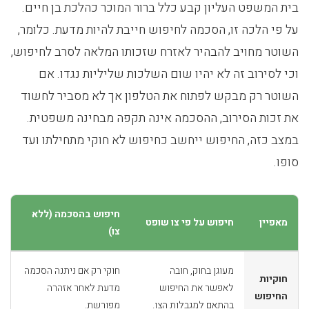
בית המשפט העליון קבע כלל ברור המוכר כהלכת בן חיים.
על פי הלכה זו, הסכמה לחיפוש חייבת להיות מדעת. כלומר,
השוטר מחויב להבהיר לאזרח שזכותו המלאה לסרב לחיפוש,
וכי לסירוב זה לא יהיו שום השלכות שליליות נגדו. אם
השוטר רק מבקש לפתוח את הטלפון אך לא מסביר לחשוד
את זכות הסירוב, ההסכמה אינה תקפה מבחינה משפטית.
במצב כזה, החיפוש ייחשב כחיפוש לא חוקי מתחילתו ועד
סופו.
חיפוש בהסכמה (ללא
מאפיין
חיפוש על פי צו שופט
צו)
מעוגן בחוק, חובה
חוקי רק אם ניתנה הסכמה
חוקיות
לאפשר את החיפוש
מדעת לאחר אזהרה
החיפוש
בהתאם למגבלות הצו.
מפורשת.