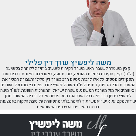
משה ליפשיץ עורך דין פלילי
קצין משטרה לשעבר, ראש משרד חקירות פשעים ביחידה ללוחמה בפשיעה
(יל"פ), קצין חקירות ביחידת ההונאה, בוחן תנועה, ראש מדור תאונות דרכים ועוד
תפקידים נוספים, כל אלו לרבות ניסיונו הרב כעורך דין פלילי ותעבורה המכיר את
המערכות מכל הזוויות, נותנים לעו"ד משה ליפשיץ יתרון עצום בייצוגם של חשודים
ונאשמים אל מול מערכת המשפט, משטרת ישראל והמערכות השונות. לעו"ד משה
ליפשיץ ניסיון רב בייצוג בכל הערכאות המשפטיות על כל רבדיה. המשרד נותן
שירות מקצועי, אישי ואנושי תוך לחימה בלתי מתפשרת על טובת הלקוח באמצעות
בחינת הסיכויים והסיכונים המשפטיים