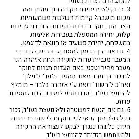
למנוע הרבה צרות בעתיד.
3. בדוק לאיזו יחידת חקירה הנך מוזמן ומה
מקום מושבה? קיימות השלכות משמעותיות
האם הנך נחקר ביחידת חקירות החוקרת עבירות
קלות, יחידה המטפלת בעבירות אלימות
במשפחה, יחידת פשעים או הונאה לדוגמא.
4. גם אם הנך מוזמן למסור עדות, יש לזכור כי
המעבר מגביית עדות לחקירה תחת אזהרה הנו
מעבר מהיר וטכני, באם העדות תגרום לחוקר
לחשוד בך מהר מאוד תהפוך מ"עד" ל"נילון"
ואח"כ ל"חשוד" וזאת ע"י אזהרה בלבד – מומלץ
להיוועץ בעו"ד בטרם תגיע למשטרה גם למסירת
עדות.
5. גם אם הגעת למשטרה ולא נועצת בעו"ד, זכור
בכל שלב הנך זכאי לפי חוק מבלי שהדבר יהווה
חיזוק כלשהו כנגדך לבקש לעצור את החקירה
ולהשתמש בזכותך להיוועץ בעו"ד.