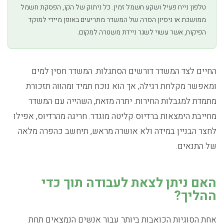
טלפון נייח פעיל ושקע חשמל זמין. כל ניתוק של הקו, הפסקת חשמל
ממושכת או ניסיון הסרה של המשדר מתריעים באופן מיידי למוקד
הפיקוח, אשר עשוי לשגר ניידת משטרה למקום.
החיים לצד המשדר דורשים הסתגלות. המשדר חסין למים
ומאפשר מקלחת רגילה, אך הוא נוכח תמיד ומהווה תזכורת
מתמדת למגבלות החירות. יתרה מזאת, השהייה עם המשדר
מחייבת הימצאות ברדיוס קליטה מוגדר. חריגה מהרדיוס, אפילו
לחצר הבניין במידה ולא אושרה מראש, תיחשב כהפרה מלאה
של התנאים.
האם ניתן לצאת לעבודה תוך כדי
ההליך?
אחת הסוגיות הכואבות ביותר עבור אנשים הנמצאים תחת