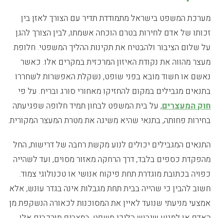
מערכת המשפט בישראל מתמודדת תדיר עם הצורך לאזן בין
זכותו של אדם לחירות בטרם הוכחה אשמתו, לבין הצורך להגן
על שלום הציבור ולהבטיח את תקינות ההליך המשפטי. חלופת
מעצר מהווה את נקודת האיזון המרכזית במקרים אלו. כאשר
נאשם או חשוד מובא בפני שופט, נשקלת האפשרות לשחררו
בתנאים מגבילים במקום להחזיקו מאחורי סורג ובריח. על פי
חוק המעצרים
, על בית המשפט לבחון תמיד חלופה שפגיעתה
בחירות פחותה, בתנאי שהיא משיגה את מטרת המעצר המקורית.
התנאים המגבילים יכולים לנוע מקשת רחבה של דרישות, החל
מהפקדת כספים בלבד, דרך הרחקה מאזור מסוים, ועד לשהייה
כפויה בכתובת מוגדרת תחת פיקוח אנושי או טכנולוגי צמוד.
חשוב להבין כי שהייה בבית תחת מגבלות אינה בגדר עונש, אלא
אמצעי מניעתי שנועד לאיין את המסוכנות לכאורה הנשקפת מן
האדם או למנוע שיבוש הליכי משפט. במצבים מורכבים אלו,