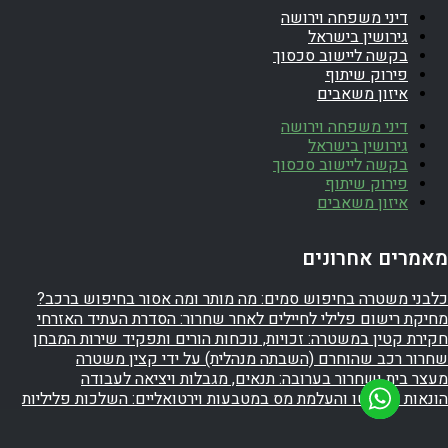
דיני משפחה וירושה
גירושין בישראל
בקשה ליישוב סכסוך
פירוק שיתוף
איזון משאבים
דיני משפחה וירושה
גירושין בישראל
בקשה ליישוב סכסוך
פירוק שיתוף
איזון משאבים
מאמרים אחרונים
כלבני משטרה בחיפוש סמים: מה מותר ומה אסור בחיפוש ברכב?
מחיקת רישום פלילי לחיילים לאחר שחרור: הסדרת העתיד האזרחי
חקירת קטין במשטרה: זכויות, נוכחות הורים ותפקיד שירות המבחן
שחרור רכב שהוחרם (השבתה מנהלית) על ידי קצין משטרה
מעצר בית ושחרור בערובה: תנאים, מגבלות ויציאה לעבודה
הונאות קריפטו והעלמת מס במטבעות וירטואליים: השלכות פליליות