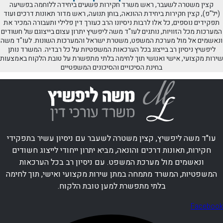
קצין משטרה לשעבר, ראש משרד חקירות פשעים ביחידה ללוחמה בפשיעה
(יל"פ), קצין חקירות ביחידת ההונאה, בוחן תנועה, ראש מדור תאונות דרכים ועוד
תפקידים נוספים, כל אלו לרבות ניסיונו הרב כעורך דין פלילי ותעבורה המכיר את
המערכות מכל הזוויות, נותנים לעו"ד משה ליפשיץ יתרון עצום בייצוגם של חשודים
ונאשמים אל מול מערכת המשפט, משטרת ישראל והמערכות השונות. לעו"ד משה
ליפשיץ ניסיון רב בייצוג בכל הערכאות המשפטיות על כל רבדיה. המשרד נותן
שירות מקצועי, אישי ואנושי תוך לחימה בלתי מתפשרת על טובת הלקוח באמצעות
בחינת הסיכויים והסיכונים המשפטיים
עו"ד משה ליפשיץ, קצין משטרה לשעבר עם ניסיון עשיר בתפקידי
חקירות, תאונות דרכים והונאה, מביא יתרון ייחודי לייצוג חשודים
ונאשמים מול מערכת המשפט. עם ניסיון רב בכל הערכאות
המשפטיות, המשרד מתמחה במתן שירות מקצועי ואישי, תוך לחימה
בלתי מתפשרת למען טובת הלקוח.
Facebook