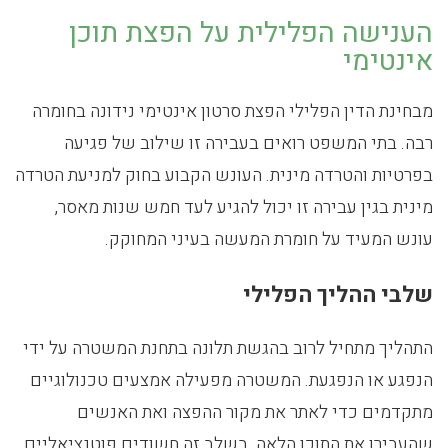
הענישה הפלילית על הפצת תוכן
אינטימי
מבחינת הדין הפלילי הפצת סרטון אינטימי נידונה בחומרה
רבה. בתי המשפט רואים בעבירה זו שילוב של פגיעה
בפרטיות והטרדה מינית. העונש הקבוע בחוק למניעת הטרדה
מינית בגין עבירה זו יכול להגיע לעד חמש שנות מאסר,
עונש המעיד על חומרת המעשה בעיני המחוקק.
שלבי ההליך הפלילי
התהליך מתחיל לרוב בהגשת תלונה בתחנת המשטרה על ידי
הנפגע או הנפגעת. המשטרה מפעילה אמצעים טכנולוגיים
מתקדמים כדי לאתר את מקור ההפצה ואת האנשים
שהעבירו את התוכן הלאה. בשלב זה חשודים פוטנציאליים