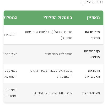
במידת הצורך.
מאפיין
המסלול הפלילי
המסלול הא
מי יוזם את
מדינת ישראל (פרקליטות או תביעות
הנפגע או הנפ
ההליך
משטרה)
רף ההוכחה
מעבר לכל ספק סביר
מאזן ההסתברויו
הנדרש
התוצאה
עונש מאסר, עבודות שירות, קנס,
האפשרית
רישום פלילי
הוכחת נזק
פיצוי הקורבן
מטרת ההליך
ענישה והרתעה מטעם החברה
בשמו הטוב