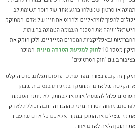
תמונה או סרטון שנשלחו ברגע אחד של חוסר תשומת לב
יכולים להפוך לוויראליים ולהרוס את חייו של אדם. המחוקק
הישראלי זיהה את הסכנה העצומה הטמונה ברשתות
החברתיות ובאפליקציות המסרים המיידיים, ולכן חוקק את
תיקון מספר 10 ל
חוק למניעת הטרדה מינית
, המוכר
בציבור בשם "חוק הסרטונים".
תיקון זה קובע בצורה מפורשת כי פרסום תצלום, סרט הוקלט
או הקלטה של אדם המתמקד במיניותו בנסיבות שבהן
הפרסום עלול להשפיל אותו או לבזותו, ולא ניתנה הסכמתו
לפרסום, מהווה הטרדה מינית. ההגדרה רחבה וכוללת לא רק
את מי שצילם את התוכן במקור אלא גם כל אדם שהעביר
את התוכן הלאה לאדם אחר.