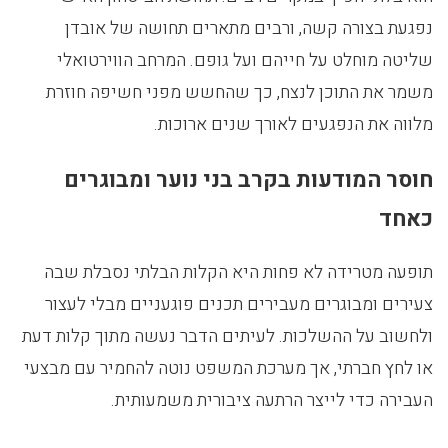
נפגעת בצורה קשה, ורבים מתארים תחושה של אובדן
שליטה מוחלט על חייהם ועל גופם. המרחב הווירטואלי
משמר את התוכן לנצח, כך שהחשש מפני חשיפה חוזרת
מלווה את הנפגעים לאורך שנים ארוכות.
חוסר המודעות בקרב בני נוער ומבוגרים
כאחד
תופעה מטרידה לא פחות היא הקלות הבלתי נסבלת שבה
צעירים ומבוגרים מעבירים תכנים פוגעניים מבלי לעצור
ולחשוב על ההשלכות. לעיתים הדבר נעשה מתוך קלות דעת
או לחץ חברתי, אך מערכת המשפט נוטה להחמיר עם מבצעי
העבירה כדי לייצר הרתעה ציבורית משמעותית.