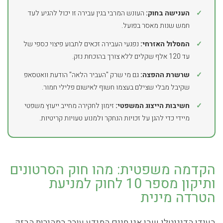
✓
הענישה בחוק:
העונש המרבי בגין עבירה זו יכול להגיע לעד
חמש שנות מאסר בפועל.
✓
המסלול האזרחי:
נפגעי העבירה זכאים לתבוע פיצוי כספי של
עד 120 אלף שקלים ללא צורך בהוכחת נזק.
✓
שרשרת ההפצה:
גם מי שרק "העביר הלאה" הודעת וואטסאפ
שקיבל מבלי שצילם בעצמו חשוף לאישום פלילי חמור.
✓
חשיבות הייצוג המשפטי:
זימון לחקירה מחייב ייעוץ משפטי
מיידי כדי להגן על זכויות הנחקר ולמנוע טעויות קריטיות.
הקדמה משפטית: מהו חוק הסרטונים
ותיקון מספר 10 לחוק למניעת
הטרדה מינית
בעידן הדיגיטלי שבו אנו חיים המידע עובר במהירות הבזק.