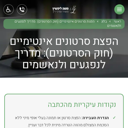
ראשי
תחומי עיסוק
ראשי
בלוג
הפצת סרטונים אינטימיים (חוק הסרטונים): מדריך לנפגעים
ולנאשמים
אודותינו
הפצת סרטונים אינטימיים
בלוג
(חוק הסרטונים): מדריך
לנפגעים ולנאשמים
צור קשר
נקודות עיקריות מהכתבה
✓
הגדרת העבירה:
הפצת סרטון או תמונה בעלי אופי מיני ללא
הסכמת המצולם מהווה הטרדה מינית לכל דבר ועניין.