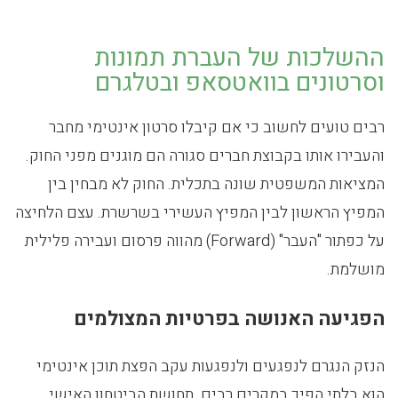
ההשלכות של העברת תמונות
וסרטונים בוואטסאפ ובטלגרם
רבים טועים לחשוב כי אם קיבלו סרטון אינטימי מחבר
והעבירו אותו בקבוצת חברים סגורה הם מוגנים מפני החוק.
המציאות המשפטית שונה בתכלית. החוק לא מבחין בין
המפיץ הראשון לבין המפיץ העשירי בשרשרת. עצם הלחיצה
על כפתור "העבר" (Forward) מהווה פרסום ועבירה פלילית
מושלמת.
הפגיעה האנושה בפרטיות המצולמים
הנזק הנגרם לנפגעים ולנפגעות עקב הפצת תוכן אינטימי
הוא בלתי הפיך במקרים רבים. תחושת הביטחון האישי