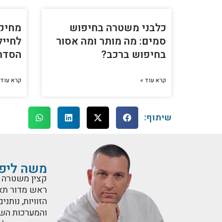
כלבני משטרה בחיפוש
מחיקת
סמים: מה מותר ומה אסור
לחייל
בחיפוש ברכב?
הסדר
קרא עוד »
קרא עוד 
שיתוף:
משה ליפש
קצין משטרה ל
ראש מדור תאונ
הזוויות, נות
והמערכות השו