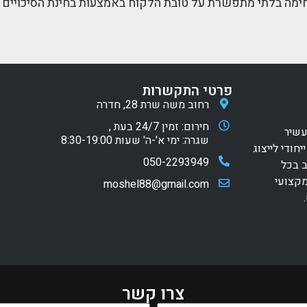
חימה בלתי מתפשרת על טובת הלקוח באמצעות בחינת הסיכויים 
פרטי התקשרות
רחוב משה שרת 28, חדרה
חירום: זמין 24/7 בעת ,
עשיר
שגרה: ימי א'-ה' שעות 8:30-19:00
חודי לייצוג
050-2293949
ב בכל
קצועי
moshel88@gmail.com
צרו קשר