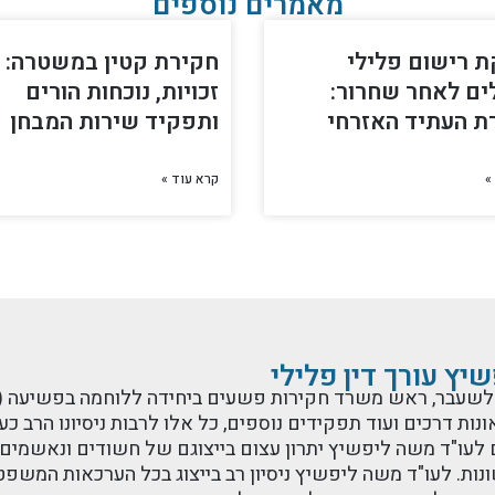
מאמרים נוספים
 רישום פלילי
חקירת קטין במשטרה:
ים לאחר שחרור:
זכויות, נוכחות הורים
ת העתיד האזרחי
ותפקיד שירות המבחן
»
קרא עוד »
יץ עורך דין פלילי
שעבר, ראש משרד חקירות פשעים ביחידה ללוחמה בפשיעה (יל"פ)
ות דרכים ועוד תפקידים נוספים, כל אלו לרבות ניסיונו הרב כע
נים לעו"ד משה ליפשיץ יתרון עצום בייצוגם של חשודים ונאש
נות. לעו"ד משה ליפשיץ ניסיון רב בייצוג בכל הערכאות המשפטי