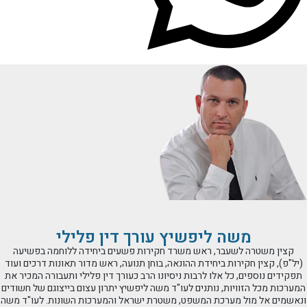
משה ליפשיץ עורך דין פלילי
קצין משטרה לשעבר, ראש משרד חקירות פשעים ביחידה ללוחמה בפשיעה
(יל"פ), קצין חקירות ביחידת ההונאה, בוחן תנועה, ראש מדור תאונות דרכים ועוד
תפקידים נוספים, כל אלו לרבות ניסיונו הרב כעורך דין פלילי ותעבורה המכיר את
המערכות מכל הזוויות, נותנים לעו"ד משה ליפשיץ יתרון עצום בייצוגם של חשודים
ונאשמים אל מול מערכת המשפט, משטרת ישראל והמערכות השונות. לעו"ד משה