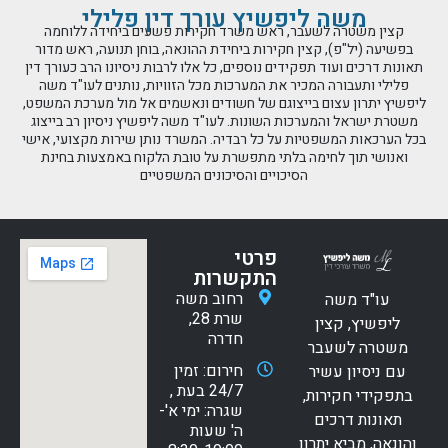
משה ליפשיץ עורך דין פלילי
קצין משטרה לשעבר, ראש משרד חקירות פשעים ביחידה ללוחמה
בפשיעה (יל"פ), קצין חקירות ביחידת ההונאה, בוחן תנועה, ראש מדור
תאונות דרכים ועוד תפקידים נוספים, כל אלו לרבות ניסיונו הרב כעורך דין
פלילי ותעבורה המכיר את המערכות מכל הזוויות, נותנים לעו"ד משה
ליפשיץ יתרון עצום בייצוגם של חשודים ונאשמים אל מול מערכת המשפט,
משטרת ישראל והמערכות השונות. לעו"ד משה ליפשיץ ניסיון רב בייצוג
בכל הערכאות המשפטיות על כל רבדיה. המשרד נותן שירות מקצועי, אישי
ואנושי תוך לחימה בלתי מתפשרת על טובת הלקוח באמצעות בחינת
הסיכויים והסיכונים המשפטיים
פרטי
התקשרות
רחוב משה
עו"ד משה
שרת 28,
ליפשיץ, קצין
חדרה
משטרה לשעבר
חירום: זמין
עם ניסיון עשיר
24/7 בעת ,
בתפקידי חקירות,
שגרה: ימי א'-
תאונות דרכים
ה' שעות
והונאה, מביא יתרון