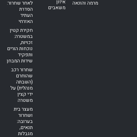
איזון
מרמה והונאה
לאחר שחרור:
משאבים
הסדרת
העתיד
האזרחי
חקירת קטין
במשטרה:
זכויות,
נוכחות הורים
ותפקיד
שירות המבחן
שחרור רכב
שהוחרם
(השבתה
מנהלית) על
ידי קצין
משטרה
מעצר בית
ושחרור
בערובה:
תנאים,
מגבלות