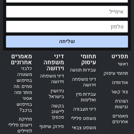
שליחה
תפריט
תחומי
דיני
מאמרים
עיסוק
משפחה
אחרונים
ראשי
וירושה
כלבני
עבירות תנועה
תחומי עיסוק
משטרה
דיני משפחה
דיני משפחה
בחיפוש
וירושה
אודותינו
וירושה
סמים: מה
גירושין
צור קשר
מותר ומה
עבירות מין
בישראל
אסור
ואלימות
הצהרת
בחיפוש
בקשה
נגישות
דיני תעבורה
ברכב?
ליישוב
מאמרים
סכסוך
משפט פלילי
מחיקת
אחרונים
רישום פלילי
פירוק שיתוף
משפט צבאי
לחיילים