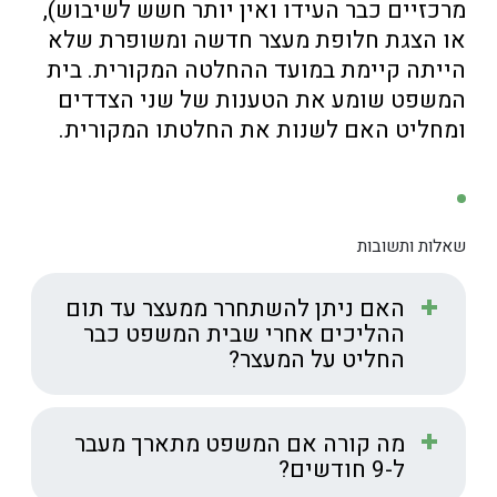
מרכזיים כבר העידו ואין יותר חשש לשיבוש),
או הצגת חלופת מעצר חדשה ומשופרת שלא
הייתה קיימת במועד ההחלטה המקורית. בית
המשפט שומע את הטענות של שני הצדדים
ומחליט האם לשנות את החלטתו המקורית.
שאלות ותשובות
האם ניתן להשתחרר ממעצר עד תום
ההליכים אחרי שבית המשפט כבר
החליט על המעצר?
כן, גם אחרי שבית המשפט הורה על מעצר עד תום
ההליכים קיימות אפשרויות משפטיות להשתחרר.
ניתן להגיש ערעור על ההחלטה תוך 30 יום, או
מה קורה אם המשפט מתארך מעבר
לפנות לעיון חוזר במקרים שבהם חל שינוי
ל-9 חודשים?
משמעותי בנסיבות. שינויים כאלה יכולים לכלול