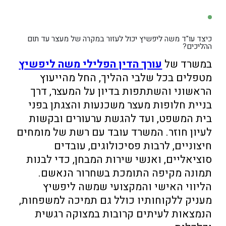
משפטית או עובדתית. הערעור מוגש לערכאה
להחזיקו במעצר. עם זאת, אפילו בעילות
גבוהה יותר ונדרש להיעשות תוך 30 יום מההחלטה.
סטטוטוריות, עורך דין מיומן יכול להצליח לשכנע
לעומת זאת, עיון חוזר אינו בוחן את נכונות ההחלטה
את בית המשפט לשחרר את הנאשם לחלופת
המקורית, אלא האם חל שינוי משמעותי בנסיבות
מעצר על ידי הצגת ראיות לכך שהוא אינו מסוכן.
כיצד עו"ד משה ליפשיץ יכול לעזור במקרה של מעצר עד תום
ההליכים?
המצדיק בחינה מחדש של ההחלטה. עיון חוזר ניתן
להגיש בכל עת לאחר ההחלטה המקורית, ללא
במשרד של
עורך הדין הפלילי משה ליפשיץ
הגבלת זמן, כאשר יש שינוי רלוונטי בנסיבות.
מטפלים בכל שלבי ההליך, החל מהייעוץ
הראשוני והשתתפות בדיון על המעצר, דרך
בניית חלופות מעצר משכנעות והצגתן בפני
בית המשפט, ועד להגשת ערעורים ובקשות
לעיון חוזר. המשרד עובד עם רשת של מומחים
חיצוניים, לרבות פסיכולוגים, עובדים
סוציאליים, ואנשי שירות המבחן, כדי לבנות
תמונה מקיפה התומכת בשחרור הנאשם.
הליווי האישי והמקצועי שמשה ליפשיץ
מעניק ללקוחותיו כולל גם תמיכה למשפחות,
הנמצאות לעיתים קרובות במצוקה רגשית