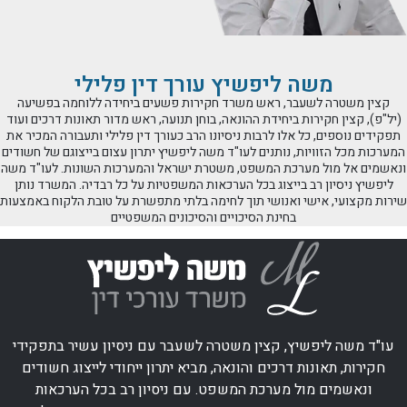
משה ליפשיץ עורך דין פלילי
קצין משטרה לשעבר, ראש משרד חקירות פשעים ביחידה ללוחמה בפשיעה
(יל"פ), קצין חקירות ביחידת ההונאה, בוחן תנועה, ראש מדור תאונות דרכים ועוד
תפקידים נוספים, כל אלו לרבות ניסיונו הרב כעורך דין פלילי ותעבורה המכיר את
המערכות מכל הזוויות, נותנים לעו"ד משה ליפשיץ יתרון עצום בייצוגם של חשודים
ונאשמים אל מול מערכת המשפט, משטרת ישראל והמערכות השונות. לעו"ד משה
ליפשיץ ניסיון רב בייצוג בכל הערכאות המשפטיות על כל רבדיה. המשרד נותן
שירות מקצועי, אישי ואנושי תוך לחימה בלתי מתפשרת על טובת הלקוח באמצעות
בחינת הסיכויים והסיכונים המשפטיים
עו"ד משה ליפשיץ, קצין משטרה לשעבר עם ניסיון עשיר בתפקידי
חקירות, תאונות דרכים והונאה, מביא יתרון ייחודי לייצוג חשודים
ונאשמים מול מערכת המשפט. עם ניסיון רב בכל הערכאות